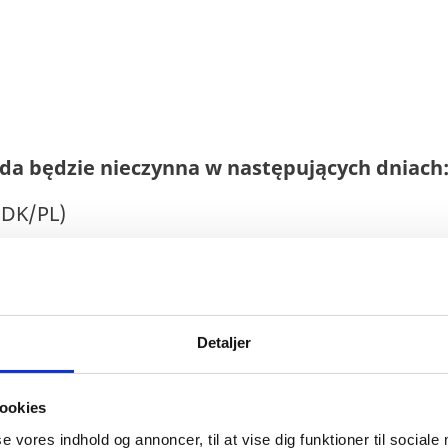
a będzie nieczynna w następujących dniach
(DK/PL)
ch Króli (PL
 (DK/PL)
Detaljer
PL)
L)
ookies
ucji 3 maja (PL)
se vores indhold og annoncer, til at vise dig funktioner til sociale