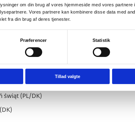
oplysninger om din brug af vores hjemmeside med vores partnere i
(PL)
ysepartnere. Vores partnere kan kombinere disse data med andr
et fra din brug af deres tjenester.
ięcie Najświętszej Maryi Panny, Święto Wojska P
ch Świętych (PL)
Præferencer
Statistik
iepodległóści (PL)
L/DK)
Tillad valgte
odzenie (PL/DK)
eń świąt (PL/DK)
 (DK)