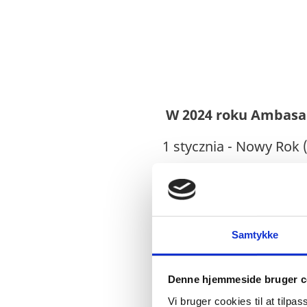
W 2024 roku Ambasad
1 stycznia - Nowy Rok 
6 stycznia - Święto Trze
1 kwietnia - Wielkanoc
Samtykke
1 maja - Święto Pracy (
2 maja - Dzień Flagi (P
Denne hjemmeside bruger c
3 maja - Święto Konstyt
Vi bruger cookies til at tilpas