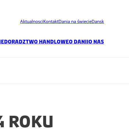
Aktualnosci
Kontakt
Dania na świecie
Dansk
ne
Doradztwo handlowe
O Danii
O nas
4 roku