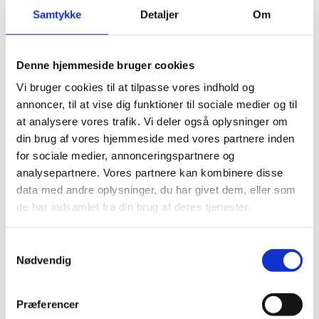
Samtykke
Detaljer
Om
Denne hjemmeside bruger cookies
Vi bruger cookies til at tilpasse vores indhold og
annoncer, til at vise dig funktioner til sociale medier og til
at analysere vores trafik. Vi deler også oplysninger om
din brug af vores hjemmeside med vores partnere inden
for sociale medier, annonceringspartnere og
analysepartnere. Vores partnere kan kombinere disse
data med andre oplysninger, du har givet dem, eller som
de har indsamlet fra din brug af deres tjenester.
S
Nødvendig
a
Konsulat w Gdyni
m
t
Præferencer
y