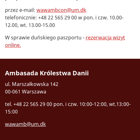
przez e-mail:
wawambcon@um.dk
telefonicznie: +48 22 565 29 00 w pon. i czw. 10.00-
12.00, wt. 13.00-15.00
W sprawie duńskiego paszportu -
rezerwacja wizyt
online.
Ambasada Królestwa Danii
ul. Marszałkowska 142
00-061 Warszawa
tel. +48 22 565 29 00
pon. i czw. 10:00-12:00, wt.13:00-
15:00
wawamb@um.dk