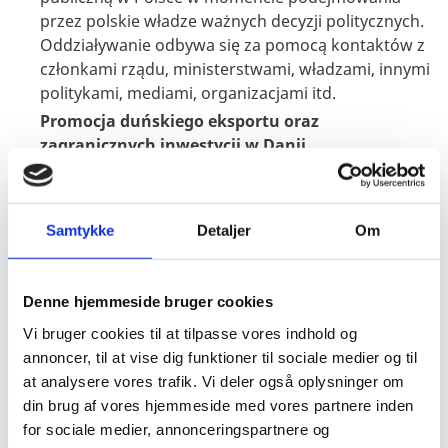
przez polskie władze ważnych decyzji politycznych.
Oddziaływanie odbywa się za pomocą kontaktów z
członkami rządu, ministerstwami, władzami, innymi
politykami, mediami, organizacjami itd.
Promocja duńskiego eksportu oraz
zagranicznych inwestycji w Danii
Ambasada występuje w roli partnera i doradcy
duńskich firm
w celu promowania duńskiego eksportu i duńskich
Samtykke
Detaljer
Om
firm w Polsce
i na Ukrainie. Ambasada próbuje również
”sprzedawać” Danię zagranicznym inwestorom,
Denne hjemmeside bruger cookies
zachęcając tym samym zagraniczne firmy do
Vi bruger cookies til at tilpasse vores indhold og
inwestowania w Danii. Zadaniem Ambasady jest
annoncer, til at vise dig funktioner til sociale medier og til
także budowa zawodowych kontaktów pomiędzy
at analysere vores trafik. Vi deler også oplysninger om
duńskimi organizacjami handlowymi a ich
din brug af vores hjemmeside med vores partnere inden
zagranicznymi odpowiednikami, tworzenie
for sociale medier, annonceringspartnere og
strategicznych przymierzy oraz wszechstronna