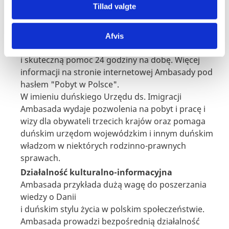
Tillad valgte
przeprowadzeniu transferu pieniędzy na powrót
do domu oraz przy wydawaniu nowego paszportu.
W Ambasadzie działa także system dyżurów,
Afvis
zapewniający obywatelom duńskim szybką
i skuteczną pomoc 24 godziny na dobę. Więcej
informacji na stronie internetowej Ambasady pod
hasłem "Pobyt w Polsce".
W imieniu duńskiego Urzędu ds. Imigracji
Ambasada wydaje pozwolenia na pobyt i pracę i
wizy dla obywateli trzecich krajów oraz pomaga
duńskim urzędom wojewódzkim i innym duńskim
władzom w niektórych rodzinno-prawnych
sprawach.
Działalność kulturalno-informacyjna
Ambasada przykłada dużą wagę do poszerzania
wiedzy o Danii
i duńskim stylu życia w polskim społeczeństwie.
Ambasada prowadzi bezpośrednią działalność