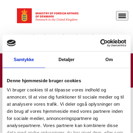
Menu
Go to frontpage
Denmark in The United Kingdom
About us
Internships
Samtykke
Detaljer
Om
Internships
Denne hjemmeside bruger cookies
Vi bruger cookies til at tilpasse vores indhold og
annoncer, til at vise dig funktioner til sociale medier og til
at analysere vores trafik. Vi deler også oplysninger om
din brug af vores hjemmeside med vores partnere inden
Do you want to be an intern at The Danish Embassy in
for sociale medier, annonceringspartnere og
London?
analysepartnere. Vores partnere kan kombinere disse
data med andre oplysninger, du har givet dem, eller som