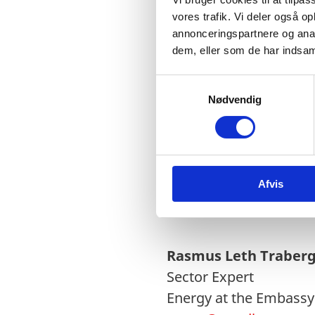
vores trafik. Vi deler også 
annonceringspartnere og anal
More information com
dem, eller som de har indsaml
S
Nødvendig
a
m
t
Conta
y
k
Afvis
k
e
v
a
l
Rasmus Leth Traber
g
Sector Expert
Energy at the Embass