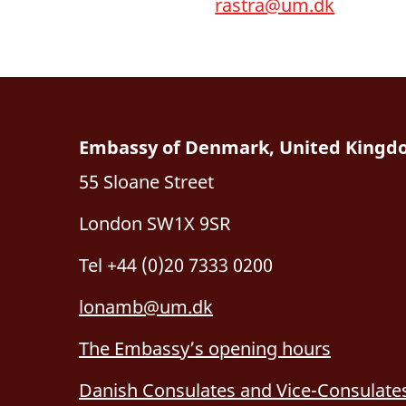
rastra@um.dk
Embassy of Denmark, United King
55 Sloane Street
London SW1X 9SR
Tel +44 (0)20 7333 0200
lonamb@um.dk
The Embassy’s opening hours
Danish Consulates and Vice-Consulates