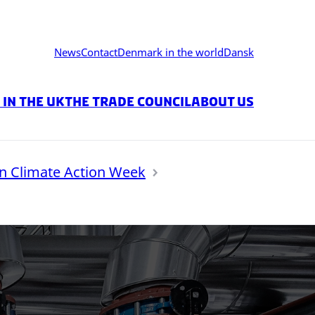
News
Contact
Denmark in the world
Dansk
in the UK
The Trade Council
About us
 Climate Action Week