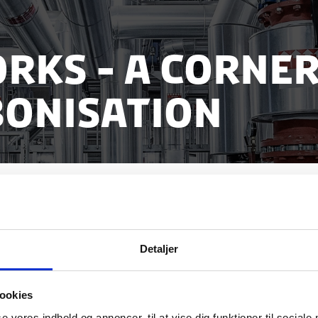
rks - A Corner
bonisation
Detaljer
ookies
se vores indhold og annoncer, til at vise dig funktioner til sociale