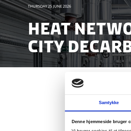
THURSDAY 25 JUNE 2026
Heat Netwo
City Decar
Event
Samtykke
Denne hjemmeside bruger c
Vi bruger cookies til at tilpas