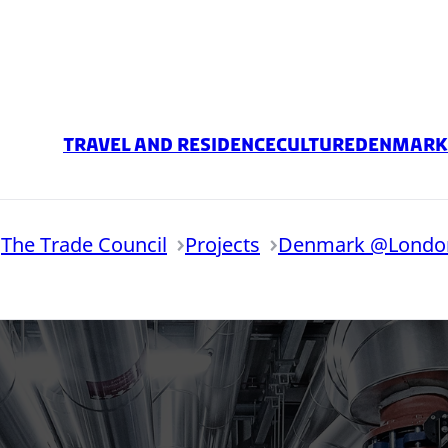
Travel and Residence
Culture
Denmark 
The Trade Council
Projects
Denmark @London