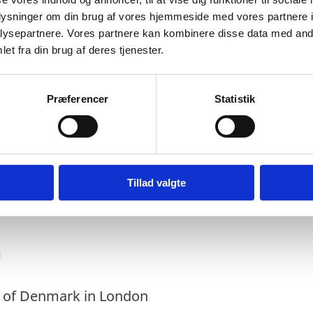
oplysninger om din brug af vores hjemmeside med vores partnere i
ysepartnere. Vores partnere kan kombinere disse data med andr
ing soon
.
et fra din brug af deres tjenester.
Præferencer
Statistik
ct
Tillad valgte
g
y of Denmark in London