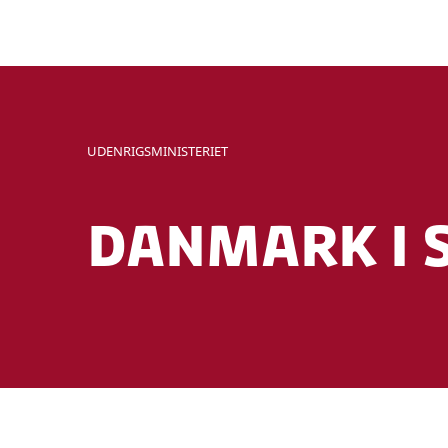
Please note that there is current
Sidst opdateret 25.05.2026
some emails might not be receiv
If you need contact with the Ho
Contact information can be foun
UDENRIGSMINISTERIET
If you need immediate assistance
Danmark i 