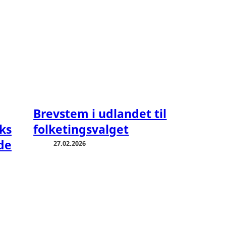
Brevstem i udlandet til
ks
folketingsvalget
de
27.02.2026