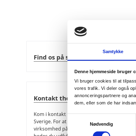
Find os på sociale medier
Samtykke
Find os på sociale medier
Denne hjemmeside bruger c
Vi bruger cookies til at tilpas
Kontakt the Trade Council
vores trafik. Vi deler også 
annonceringspartnere og anal
Kontakt the Trade Council
dem, eller som de har indsaml
Kom i kontakt med the Trade Council i
S
Sverige. For at vi kan rådgive din
Nødvendig
a
virksomhed på den bedst mulige måde,
m