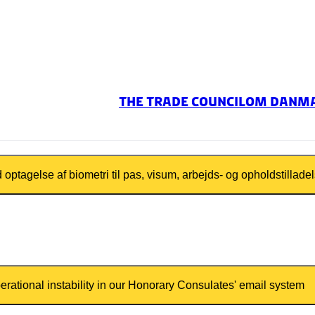
The Trade Council
Om Danm
 optagelse af biometri til pas, visum, arbejds- og opholdstillade
 der i øjeblikket kan opstå tekniske udfordrin
as, visum samt arbejds- og opholdstilladelser.
åelse for, at der i enkelte tilfælde kan forekom
perational instability in our Honorary Consulates' email system