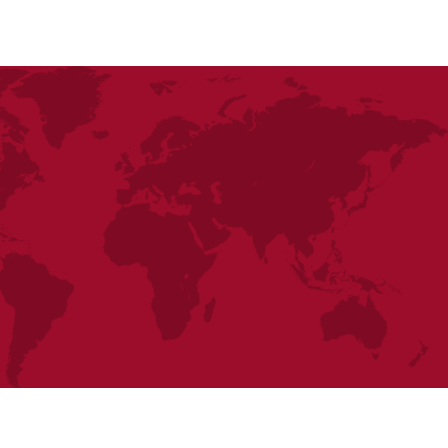
lates' email system, which means that
lates abroad