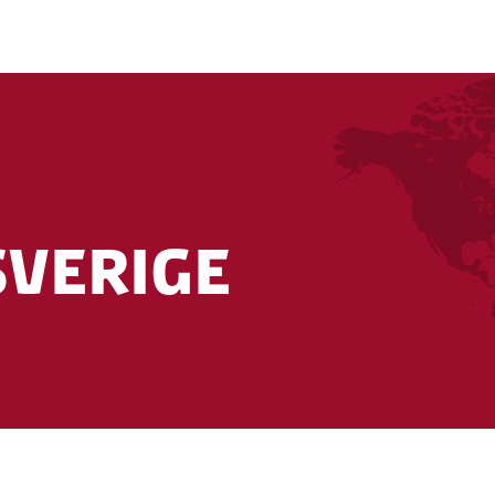
ly operational instability in our Honorary Consu
ed by the consulate.
norary Consulate, please contact them by phone.
d on this page:
Find Danish embassies and consu
, contact the Danish Embassy directly.
Sverige