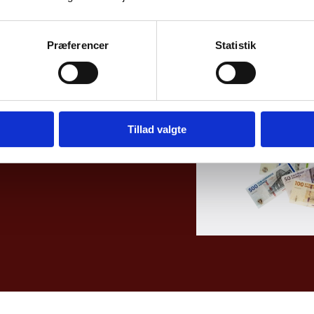
r banknotes
Præferencer
Statistik
Tillad valgte
 tender after 31 May