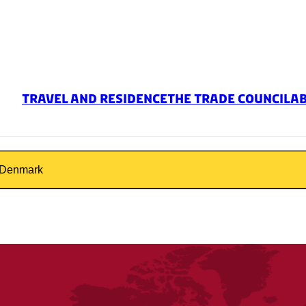
Travel and Residence
THE TRADE COUNCIL
A
o Denmark
 is currently
15 days
.
ay be difficult to get a time slot at VFS Global t