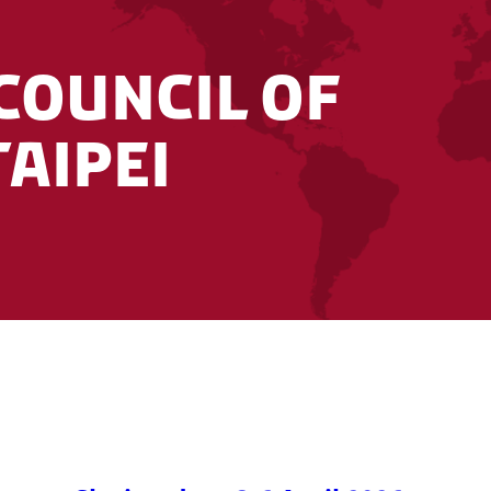
e visa application procedure
here
.
Council of
Taipei