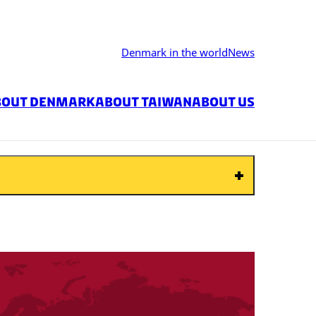
Denmark in the world
News
bout Denmark
About Taiwan
about us
o submit your application. Please