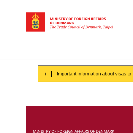
Go to frontpage
Important information about visas t
The processing time in visa cases
You should also be aware that it m
check for available slots
here
.
MINISTRY OF FOREIGN AFFAIRS OF DENMARK