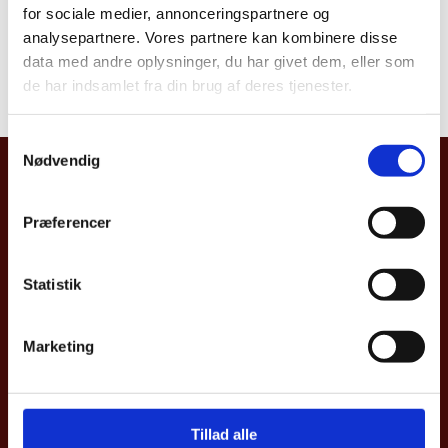
for sociale medier, annonceringspartnere og
Rejsevejledning
analysepartnere. Vores partnere kan kombinere disse
data med andre oplysninger, du har givet dem, eller som
de har indsamlet fra din brug af deres tjenester.
S
Nødvendig
a
Den Danske Ambassade i Budapest
m
t
Határőr út 37
Præferencer
y
H-1122 Budapest
k
Ungarn
k
Statistik
e
Tlf. +36 1 487 9000
v
budamb@um.dk
Marketing
a
l
Danmark i Ungarn (um.dk)
g
Tillad alle
Tilgængelighedserklæring