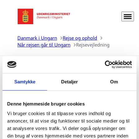
Menu
Gå til forsiden
Danmark i Ungarn
Rejse og ophold
Når rejsen går til Ungarn
Rejsevejledning
Rejsevejledning
Samtykke
Detaljer
Om
Generelt er Budapest en tryg by at færdes i, men man
bør selvfølgelig udvise sund fornuft som i andre
Denne hjemmeside bruger cookies
storbyer. Læs rejsevejledningen for Ungarn via linket
Vi bruger cookies til at tilpasse vores indhold og
nedenfor.
annoncer, til at vise dig funktioner til sociale medier og til
at analysere vores trafik. Vi deler også oplysninger om
din brug af vores hjemmeside med vores partnere inden