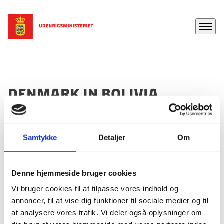
Menu
Gå til forsiden
Denmark in Bolivia
Samtykke
Detaljer
Om
Embassy in Bogotá D.C.
Denne hjemmeside bruger cookies
Contact
Honorary consuls in Santa Cruz
Vi bruger cookies til at tilpasse vores indhold og
Email:
bogamb@um.dk
annoncer, til at vise dig funktioner til sociale medier og til
at analysere vores trafik. Vi deler også oplysninger om
Phone:
+57 (601) 746 8016
Contact