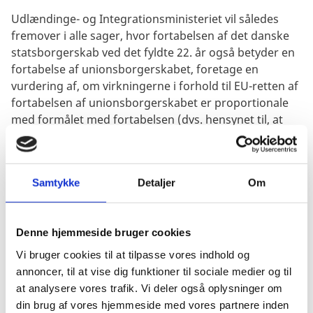
Udlændinge- og Integrationsministeriet vil således
fremover i alle sager, hvor fortabelsen af det danske
statsborgerskab ved det fyldte 22. år også betyder en
fortabelse af unionsborgerskabet, foretage en
vurdering af, om virkningerne i forhold til EU-retten af
fortabelsen af unionsborgerskabet er proportionale
med formålet med fortabelsen (dvs. hensynet til, at
der består et reelt tilknytningsforhold mellem danske
statsborgere og Danmark).
Samtykke
Detaljer
Om
Det er desuden Udlændinge- og
Integrationsministeriets vurdering, at der vil være
behov for at justere indfødsretslovens § 8, så
Denne hjemmeside bruger cookies
bestemmelsens ordlyd og bemærkninger bringes i
overensstemmelse med EU-retten.
Vi bruger cookies til at tilpasse vores indhold og
annoncer, til at vise dig funktioner til sociale medier og til
Se Udlændinge- og Integrationsministerens
at analysere vores trafik. Vi deler også oplysninger om
orientering af Folketinget om dommen og dens
din brug af vores hjemmeside med vores partnere inden