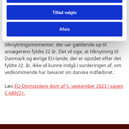
tilknytning til en anden EU-medlemsstat end Danmark
inden det fyldte 22. år.
Tillad valgte
Udlændinge- og Integrationsministeriet vil ved
Afvis
behandlingen af genoptagne sager lægge vægt på de
faktiske omstændigheder, herunder
tilknytningsmomenter, der var gældende op til
ansøgerens fyldte 22 år. Det vil sige, at tilknytning til
Danmark og øvrige EU-lande, der er opstået efter det
fyldte 22. år, ikke vil kunne indgå i vurderingen af, om
vedkommende har bevaret sin danske indfødsret.
Læs
EU-Domstolens dom af 5. september 2023 i sagen
C-689/21.