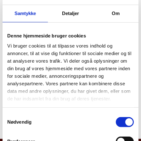
Samtykke
Detaljer
Om
For yderligere information om ovenstående punkter,
se venligst menuerne under "
Rejse og ophold
".
Denne hjemmeside bruger cookies
Borgerservice kan ikke hjælpe danskere eller andre
med fast bopæl i Danmark, hvis de kommer i
Vi bruger cookies til at tilpasse vores indhold og
økonomiske problemer på deres rejse i Oceanien.
annoncer, til at vise dig funktioner til sociale medier og til
Dette gælder også i forbindelse med lån af penge til
at analysere vores trafik. Vi deler også oplysninger om
billet tilbage til Danmark, betaling af hospitalsophold,
din brug af vores hjemmeside med vores partnere inden
advokatbistand etc.
for sociale medier, annonceringspartnere og
analysepartnere. Vores partnere kan kombinere disse
Danske borgere er altid velkomne til at henvende sig
data med andre oplysninger, du har givet dem, eller som
til en af vore repræsentationer i Oceanien. For
de har indsamlet fra din brug af deres tjenester.
kontaktdetaljer på de enkelte repræsentationer se
venligst menuen "
Kontakt
" under hovedmenuen "Om
S
Os". For kontaktdetajler på konsulaterne se venligst
Nødvendig
a
menuen "
Konsulater
" under hovedmenuen "Om Os".
m
t