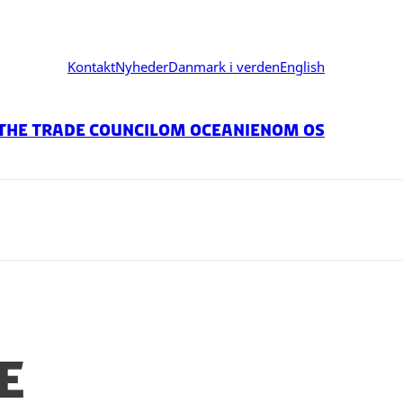
Kontakt
Nyheder
Danmark i verden
English
The Trade Council
Om Oceanien
Om os
e