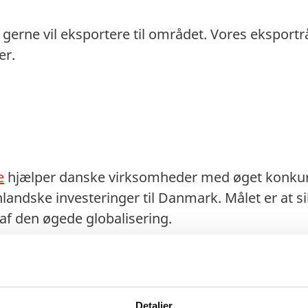
 gerne vil eksportere til området. Vores eksportr
er.
e
hjælper danske virksomheder med øget konkur
nlandske investeringer til Danmark. Målet er at s
af den øgede globalisering.
e
kan hjælpe med følgende opgaver:
emførsel af eksportstrategier
erunder pris-, produkt-, konkurrent- og distribu
Detaljer