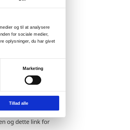
kvisitionsemner
 medier og til at analysere
nden for sociale medier,
 varemærke etc.
e oplysninger, du har givet
 etc.
Marketing
Tillad alle
en og dette link for