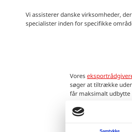
Vi assisterer danske virksomheder, der
specialister inden for specifikke områd
Vores
eksportrådgiver
søger at tiltrække ude
får maksimalt udbytte 
Vores
eksportrådgiver
Planlægning og genn
Markedsanalyser - h
Samtykke