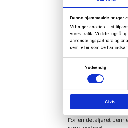
Identificering af dis
Planlægning af mø
Denne hjemmeside bruger c
Myndighedskontakt
Vi bruger cookies til at tilpas
vores trafik. Vi deler også 
Vejledning og assis
annonceringspartnere og anal
Handelsjuridiske an
dem, eller som de har indsaml
Virtuelle salgskonto
S
Vejledning og assist
Nødvendig
a
m
Sourcing
t
Kommunikations- og
y
Deltagelse/besøg p
k
Afvis
k
Virksomhedsbesøg, 
e
v
For en detaljeret genne
a