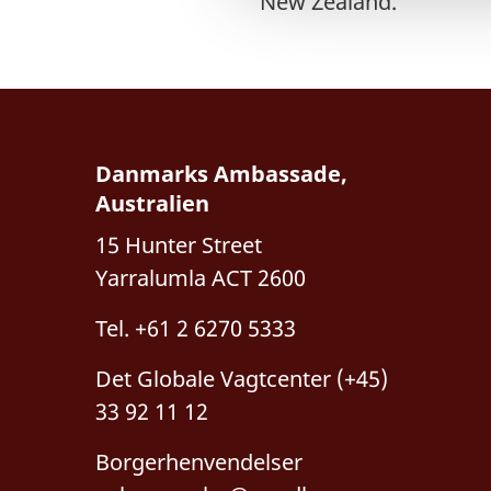
New Zealand.
l
g
Danmarks Ambassade,
Australien
15 Hunter Street
Yarralumla ACT 2600
Tel. +61 2 6270 5333
Det Globale Vagtcenter (+45)
33 92 11 12
Borgerhenvendelser