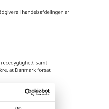
ådgivere i handelsafdelingen er
recedygtighed, samt
ikre, at Danmark forsat
tionsanalyser
Om