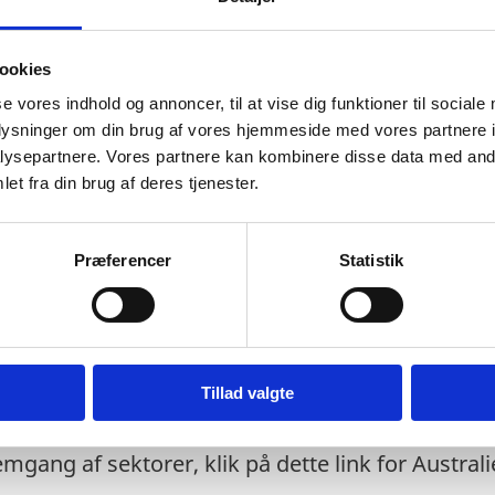
tributører, agenter, partnere eller potentielle ak
deprogrammer
ookies
se vores indhold og annoncer, til at vise dig funktioner til sociale
oplysninger om din brug af vores hjemmeside med vores partnere i
tance vedr. produktgodkendelser, registrering af
ysepartnere. Vores partnere kan kombinere disse data med andr
liggender
et fra din brug af deres tjenester.
rer inkl. vores assistance
ance ved etablering af datterselskab, salgskontor
Præferencer
Statistik
 pressearbejde
å messer
Tillad valgte
møde- og tolkebistand
mgang af sektorer, klik på dette link for Australi