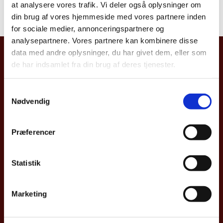
risiko for, at det vil ske, kan man søge rådgivning. Læs
at analysere vores trafik. Vi deler også oplysninger om
mere herom på
Udenrigsministeriets hjemmeside.
din brug af vores hjemmeside med vores partnere inden
for sociale medier, annonceringspartnere og
analysepartnere. Vores partnere kan kombinere disse
data med andre oplysninger, du har givet dem, eller som
Danmarks Ambassade, Australien
de har indsamlet fra din brug af deres tjenester.
15 Hunter Street
Yarralumla ACT 2600
S
Nødvendig
a
Tel. +61 2 6270 5333
m
t
Det Globale Vagtcenter (+45) 33 92 11 12
Præferencer
y
Borgerhenvendelser -
cbrconsular@um.dk
k
k
Statistik
Generelle henvendelser -
cbramb@um.dk
e
v
Danmark i Australien
Marketing
a
Åbningstider
l
g