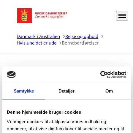
Menu
Gå til forsiden
Danmark i Australien
Rejse og ophold
Hvis uheldet er ude
Børnebortførelser
Børnebortførelser
Hvis et barn er blevet bortført til udlandet, eller hvis
Samtykke
Detaljer
Om
der er risiko herfor, kan man søge rådgivning.
Denne hjemmeside bruger cookies
Vi bruger cookies til at tilpasse vores indhold og
Hvis et barn er blevet bortført til udlandet, eller der er
annoncer, til at vise dig funktioner til sociale medier og til