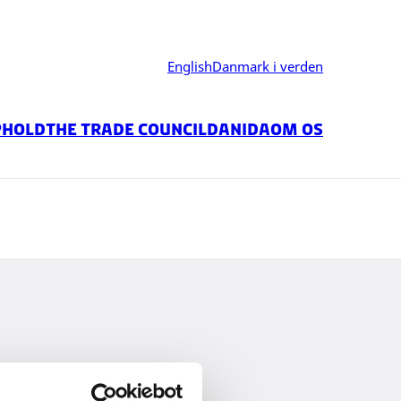
English
Danmark i verden
phold
The trade council
Danida
Om os