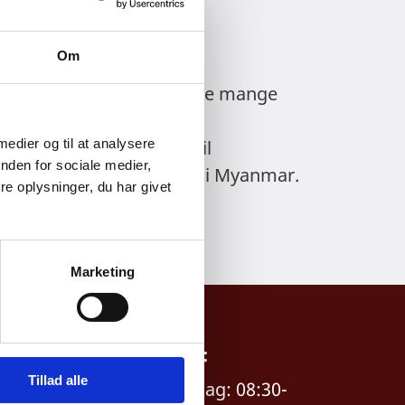
Om
d humanitær bistand til de mange
oritetsland for danske
ræftet landets støtte til
 medier og til at analysere
nden for sociale medier,
ing af danske initiativer i Myanmar.
e oplysninger, du har givet
Marketing
Åbningstider:
Tillad alle
Mandag - Fredag: 08:30-