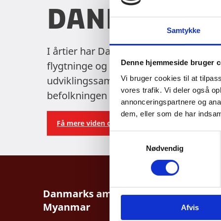
Danida
Samtykke
I årtier har Danmark støttet de demo
Denne hjemmeside bruger c
flygtninge og internt fordrevne i Mya
udviklingssamarbejder og ved åbninge
Vi bruger cookies til at tilpas
vores trafik. Vi deler også 
befolkningen i Myanmar. Militærkuppet 
annonceringspartnere og anal
dem, eller som de har indsaml
Få mere viden om Danida her
S
Nødvendig
a
m
t
y
Danmarks ambassade i
k
Myanmar
Afvis
k
e