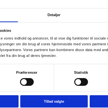
Detaljer
kratiske kræfter I Myanmar så vel som støtte me
ookies
nmars grænseland. Ved at gøre Myanmar til et pri
n af ambassaden 1. august 2014 har Danmark bek
se vores indhold og annoncer, til at vise dig funktioner til sociale
oplysninger om din brug af vores hjemmeside med vores partnere i
i Myanmar i 2021 har dog ledt til en omprioriter
ysepartnere. Vores partnere kan kombinere disse data med andr
et fra din brug af deres tjenester.
Præferencer
Statistik
Tillad valgte