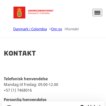
Menu
Gå til forsiden
Danmark i Colombia
Om os
Kontakt
Kontakt
Telefonisk henvendelse
Mandag til fredag: 09.00-12.00
+57 (1) 7468016
Personlig henvendelse
Efter aftale, skriv til
bogamb@um.dk