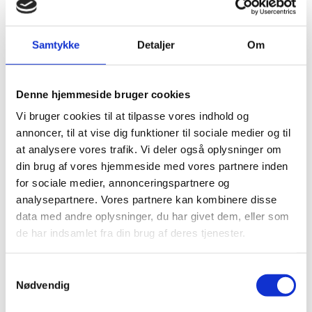
Henvendelser vedørende pas og opholdstilladelser
Skriv til
bogambvisa@um.dk
Samtykke
Detaljer
Om
Handelsaktiviteter
Skriv til
bogambtrade@um.dk
Denne hjemmeside bruger cookies
Vi bruger cookies til at tilpasse vores indhold og
Behov for hjælp udenfor åbningstid
annoncer, til at vise dig funktioner til sociale medier og til
at analysere vores trafik. Vi deler også oplysninger om
Udenfor ambassadens åbningstider kan du ved
din brug af vores hjemmeside med vores partnere inden
nødstilfælde kontakte
Udenrigsministeriets Globale
for sociale medier, annonceringspartnere og
Vagtcenter
i Danmark: +45 33 92 11 12.
analysepartnere. Vores partnere kan kombinere disse
data med andre oplysninger, du har givet dem, eller som
de har indsamlet fra din brug af deres tjenester.
Adresse
S
Nødvendig
a
m