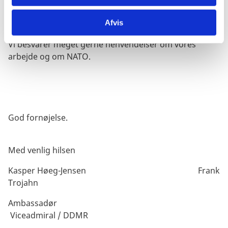
forsvarspolitik på Udenrigsministeriets og
Forsvarsministeriets hjemmesider.
Afvis
Vi besvarer meget gerne henvendelser om vores
arbejde og om NATO.
God fornøjelse.
Med venlig hilsen
Kasper Høeg-Jensen Frank
Trojahn
Ambassadør
Viceadmiral / DDMR