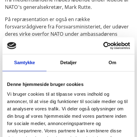
NATO's generalsekretær, Mark Rutte.
På repræsentation er også en række
forsvarsrådgivere fra Forsvarsministeriet, der udøver
deres virke overfor NATO under ambassadørens
ansvar. Dette ændrer ikke på den adgang
forsvarsrådgiverne har til at udøve deres funktioner
selvstændigt inden deres ressortområde, som en del
af Forsvarsministeriets departement.
Samtykke
Detaljer
Om
Stats- og regeringscheferne mødes i Rådet til
topmøder. Udover topmøderne er der hvert år flere
Denne hjemmeside bruger cookies
møder blandt Alliancens udenrigsministre og
Vi bruger cookies til at tilpasse vores indhold og
forsvarsministre.
annoncer, til at vise dig funktioner til sociale medier og til
at analysere vores trafik. Vi deler også oplysninger om
Chefen for DAMIREP repræsenterer den danske
din brug af vores hjemmeside med vores partnere inden
forsvarschef ved de løbende møder i Militærkomiteen,
for sociale medier, annonceringspartnere og
der støtter arbejdet i Det Nordatlantiske Råd (NAC)
analysepartnere. Vores partnere kan kombinere disse
med militærfaglig rådgivning. Tre gange årligt mødes