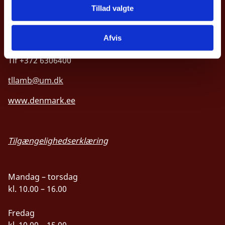
15047 Tallinn
Tillad valgte
ESTLAND
Afvis
Tlf +372 6306400
tllamb@um.dk
www.denmark.ee
Tilgængelighedserklæring
Mandag – torsdag
kl. 10.00 – 16.00
Fredag
kl. 10.00 – 15.00