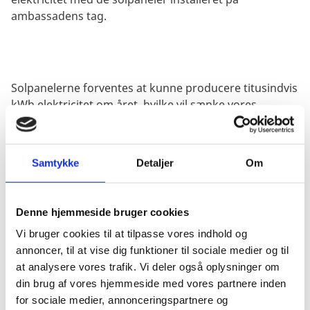
ambassadens tag.
Solpanelerne forventes at kunne producere titusindvis
kWh elektricitet om året, hvilke vil sænke vores
samlede mængde CO2-udledning.
Samtykke
Detaljer
Om
Solenergi har blomstret i Baltikum, hvor Estland blandt
andet er førende inden for salg og produktion af
Denne hjemmeside bruger cookies
solpaneler. Vi er derfor glade for at kunne være med
Vi bruger cookies til at tilpasse vores indhold og
til at sikre en mere bæredygtig og grønnere fremtid.
annoncer, til at vise dig funktioner til sociale medier og til
at analysere vores trafik. Vi deler også oplysninger om
din brug af vores hjemmeside med vores partnere inden
for sociale medier, annonceringspartnere og