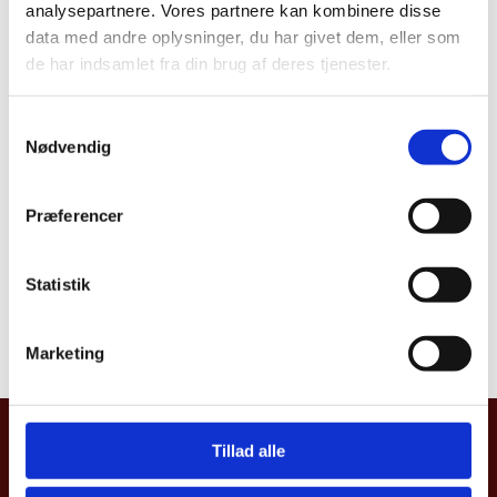
analysepartnere. Vores partnere kan kombinere disse
data med andre oplysninger, du har givet dem, eller som
de har indsamlet fra din brug af deres tjenester.
S
Nødvendig
a
m
t
Præferencer
y
k
k
Statistik
e
v
Marketing
a
l
g
Danmarks Ambassade, Estland
Tillad alle
Wismari 5