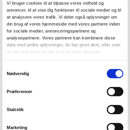
Vi bruger cookies til at tilpasse vores indhold og
kørekort
annoncer, til at vise dig funktioner til sociale medier og til
De estiske myndigheder accepterer ikke fotokopi af
at analysere vores trafik. Vi deler også oplysninger om
registreringsattester. Glemmer man således de
din brug af vores hjemmeside med vores partnere inden
originale dokumenter, kan man risikere problemer i
for sociale medier, annonceringspartnere og
f.eks. en politikontrol.
analysepartnere. Vores partnere kan kombinere disse
data med andre oplysninger, du har givet dem, eller som
Om kørsel i Estland generelt kan ambassaden
de har indsamlet fra din brug af deres tjenester.
opfordre til at man udviser forsigtighed og kører
"defensivt". Ambassaden opfordrer til, at man
S
overholder fartgrænser og undgår at køre under
Nødvendig
a
nogen form for påvirkning af alkohol og lignende.
m
Man bør aldrig efterlade vigtige dokumenter eller
t
værdigenstande synligt i bilen.
Præferencer
y
k
Yderligere oplysninger kan evt. fås på Estlands
k
Statistik
ambassade i København og/eller i det estiske
e
udenrigsministerium.
v
Marketing