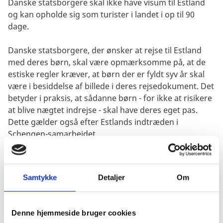
Danske statsborgere skal ikke have visum til Estland
og kan opholde sig som turister i landet i op til 90
dage.
Danske statsborgere, der ønsker at rejse til Estland
med deres børn, skal være opmærksomme på, at de
estiske regler kræver, at børn der er fyldt syv år skal
være i besiddelse af billede i deres rejsedokument. Det
betyder i praksis, at sådanne børn - for ikke at risikere
at blive nægtet indrejse - skal have deres eget pas.
Dette gælder også efter Estlands indtræden i
Schengen-samarbejdet.
Hvis man rejser til Estland i egen bil, bus, lastvogn eller
med motorcykel skal man - foruden gyldigt pas -
Samtykke
Detaljer
Om
huske følgende dokumenter:
køretøjets originale registreringsattest
Denne hjemmeside bruger cookies
det grønne forsikringsbevis