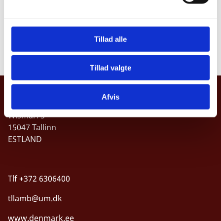
a
l
g
Estlands Ambassade i Danmark
Tillad alle
Estlands Udenrigsministerium
Tillad valgte
Danmarks Ambassade, Estland
Afvis
Wismari 5
15047 Tallinn
ESTLAND
Tlf +372 6306400
tllamb@um.dk
www.denmark.ee