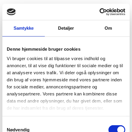
Kan jeg få et nyt pas under min ferie i
Danmark?
Ja. Der er allerede i dag mulighed for - og det er
Samtykke
Detaljer
Om
billigere - at få udstedt pas hos en kommune i
Danmark. Alle danske statsborgere kan som
udgangspunkt få udstedt et pas ved henvendelse til
Denne hjemmeside bruger cookies
Borgerservice i en hvilkensomhelst kommune. Man
Vi bruger cookies til at tilpasse vores indhold og
behøver ikke at være bosiddende i kommunen eller
annoncer, til at vise dig funktioner til sociale medier og til
have nogen særlig tilknytning til den. Find den
at analysere vores trafik. Vi deler også oplysninger om
ønskede kommune på
www.borger.dk
og ring på
din brug af vores hjemmeside med vores partnere inden
forhånd for åbningstider, tidsbestilling mv. og oplys,
for sociale medier, annonceringspartnere og
at du er bosiddende i udlandet. Det er muligt mod et
analysepartnere. Vores partnere kan kombinere disse
gebyr at få udleveret pas bestilt i Danmark på
data med andre oplysninger, du har givet dem, eller som
ambassaden i Tallinn.
de har indsamlet fra din brug af deres tjenester.
Kan jeg få mit barn indskrevet i passet?
S
Nødvendig
a