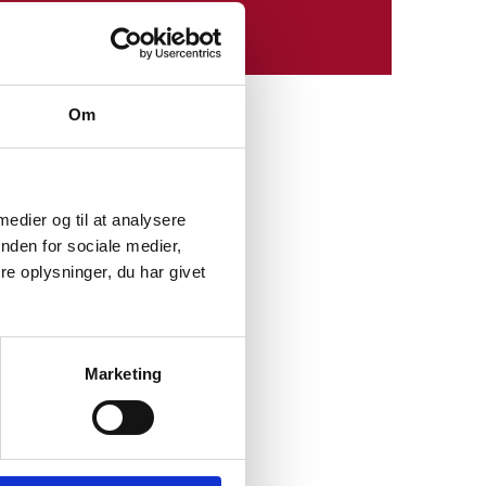
Om
 medier og til at analysere
nden for sociale medier,
e oplysninger, du har givet
t of Human Rights
Marketing