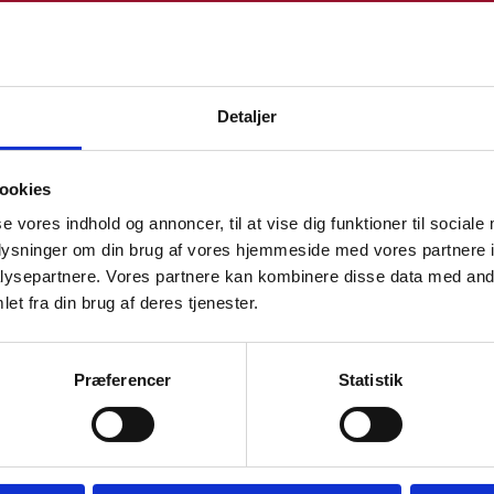
Detaljer
ookies
se vores indhold og annoncer, til at vise dig funktioner til sociale
lications
oplysninger om din brug af vores hjemmeside med vores partnere i
cil of Europe
ysepartnere. Vores partnere kan kombinere disse data med andr
et fra din brug af deres tjenester.
ion on Human Rights
 Execution of Judgments of the
European Cour
Præferencer
Statistik
h Parliament
sh Parliament 2025