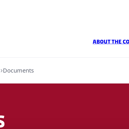
About the C
Documents
s