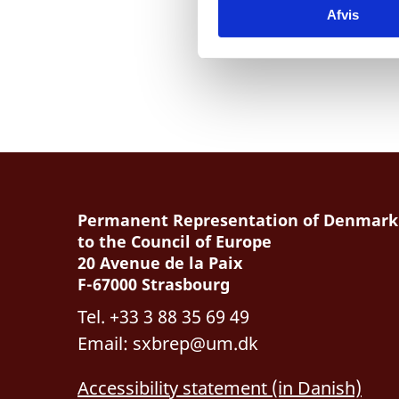
Report to the Dani
Afvis
k
e
v
a
l
g
Permanent Representation of Denmark
to the
Council of Europe
20 Avenue de la Paix
F-67000 Strasbourg
Tel. +33 3 88 35 69 49
Email:
sxbrep@um.dk
Accessibility statement (in Danish)