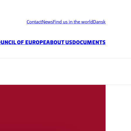
Contact
News
Find us in the world
Dansk
ouncil of Europe
About us
Documents