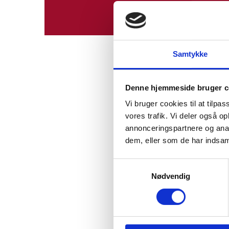
Samtykke
Denne hjemmeside bruger c
Vi bruger cookies til at tilpas
Council of Europe Pub
vores trafik. Vi deler også 
Statute of the
Coun
annonceringspartnere og anal
dem, eller som de har indsaml
European Convent
Supervision of the
S
Nødvendig
a
m
Reports to the Danis
t
y
Report to the Dani
k