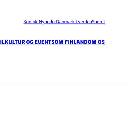
Kontakt
Nyheder
Danmark i verden
Suomi
il
Kultur og events
Om Finland
Om os