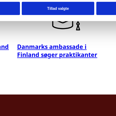
Tillad valgte
and
Danmarks ambassade i
Finland søger praktikanter