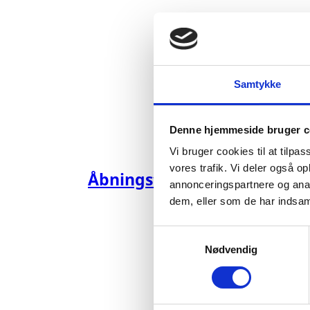
Samtykke
Denne hjemmeside bruger c
Vi bruger cookies til at tilpas
vores trafik. Vi deler også 
Åbningstider
annonceringspartnere og anal
dem, eller som de har indsaml
S
Nødvendig
a
m
t
y