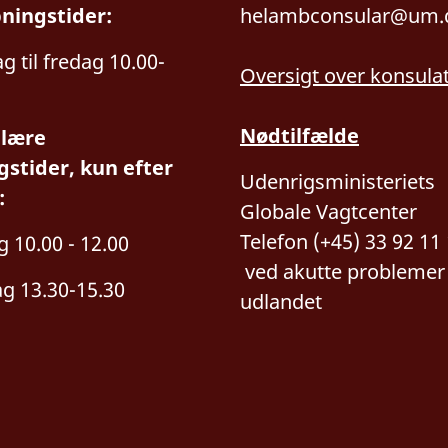
bningstider:
helambconsular@um.
 til fredag 10.00-
Oversigt over konsula
Nødtilfælde
lære
gstider, kun efter
Udenrigsministeriets
:
Globale Vagtcenter
Telefon (+45) 33 92 11
g 10.00 - 12.00
ved a
kutte problemer 
g 13.30-15.30
udlandet