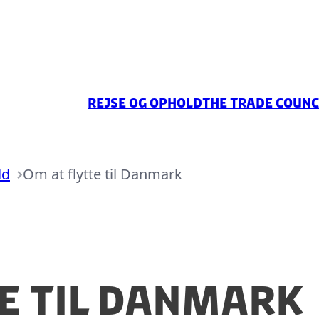
Rejse og ophold
The Trade Counc
ld
Om at flytte til Danmark
e til Danmark