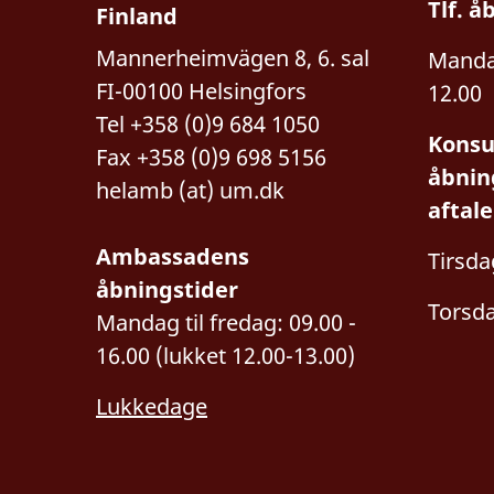
Tlf. å
Finland
Mannerheimvägen 8, 6. sal
Mandag
FI-00100 Helsingfors
12.00
Tel +358 (0)9 684 1050
Konsu
Fax +358 (0)9 698 5156
åbnin
helamb (at) um.dk
aftale
Ambassadens
Tirsda
åbningstider
Torsda
Mandag til fredag: 09.00 -
16.00 (lukket 12.00-13.00)
Lukkedage