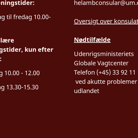
bningstider:
helambconsular@um.
 til fredag 10.00-
Oversigt over konsula
Nødtilfælde
lære
gstider, kun efter
Udenrigsministeriets
:
Globale Vagtcenter
Telefon (+45) 33 92 11
g 10.00 - 12.00
ved a
kutte problemer 
g 13.30-15.30
udlandet