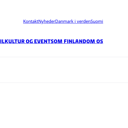
Kontakt
Nyheder
Danmark i verden
Suomi
il
Kultur og events
Om Finland
Om os