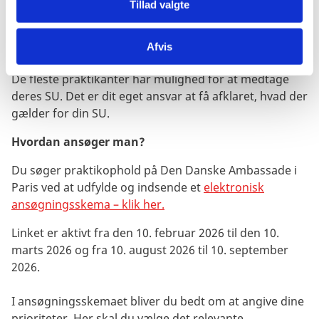
Tillad valgte
Dog kan der ydes kompensation på kr. 4000 pr. måned
til dækning af visse dokumenterede udgifter, der
Afvis
knytter sig til praktikopholdet.
De fleste praktikanter har mulighed for at medtage
deres SU. Det er dit eget ansvar at få afklaret, hvad der
gælder for din SU.
Hvordan ansøger man?
Du søger praktikophold på Den Danske Ambassade i
Paris ved at udfylde og indsende et
elektronisk
ansøgningsskema – klik her.
Linket er aktivt fra den 10. februar 2026 til den 10.
marts 2026 og fra 10. august 2026 til 10. september
2026.
I ansøgningsskemaet bliver du bedt om at angive dine
prioriteter. Her skal du vælge det relevante