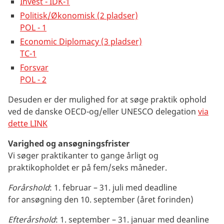
Invest - IDK-1
Politisk/Økonomisk (2 pladser)
POL - 1
Economic Diplomacy (3 pladser)
TC-1
Forsvar
POL - 2
Desuden er der mulighed for at søge praktik ophold
ved de danske OECD-og/eller UNESCO delegation
via
dette LINK
Varighed og ansøgningsfrister
Vi søger praktikanter to gange årligt og
praktikopholdet er på fem/seks måneder.
Forårshold
: 1. februar – 31. juli med deadline
for ansøgning den 10. september (året forinden)
Efterårshold
: 1. september – 31. januar med deanline