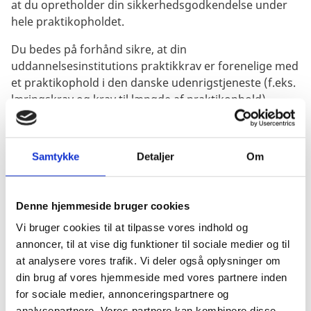
at du opretholder din sikkerhedsgodkendelse under
hele praktikopholdet.
Du bedes på forhånd sikre, at din
uddannelsesinstitutions praktikkrav er forenelige med
et praktikophold i den danske udenrigstjeneste (f.eks.
læringskrav og krav til længde af praktikophold).
Kvalifikationer
Vi søger studerende med gode analytiske evner, gå-
Samtykke
Detaljer
Om
på-mod, et stort engagement og en nysgerrig, åben
og positiv tilgang til opgaveløsningen. Derudover
forventer vi, at du har gode dansk- og
Denne hjemmeside bruger cookies
engelskkundskaber samt kendskab til MS Office
pakken (PowerPoint, Excel & Word).
Vi bruger cookies til at tilpasse vores indhold og
annoncer, til at vise dig funktioner til sociale medier og til
Ferie og arbejdstid
at analysere vores trafik. Vi deler også oplysninger om
Arbejdstiden er i gennemsnit 37 timer ugentligt (inkl.
din brug af vores hjemmeside med vores partnere inden
frokostpause). Du optjener 2,08 feriedage pr. måneds
for sociale medier, annonceringspartnere og
praktik svarende til 12,5 dag i løbet af dit 6-måneders
analysepartnere. Vores partnere kan kombinere disse