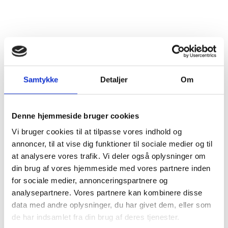
Fagforeningerne ADEDY og GSEE har opfodret til en
24 timers generalstrejke torsdag den 16. marts. I
centrum af Athen vil der være demonstrationer.
Samtykke
Detaljer
Om
Strejken forventes at omfatte offentlige og private
ansatte, herunder i transportsektoren, ministerier,
Denne hjemmeside bruger cookies
skoler, banker, posthuse, skattekontorer, offentlige
museer, m.m. Hospitaler vil have
Vi bruger cookies til at tilpasse vores indhold og
minimumsbemanding i tilfælde af akutte
annoncer, til at vise dig funktioner til sociale medier og til
nødsituationer.
at analysere vores trafik. Vi deler også oplysninger om
din brug af vores hjemmeside med vores partnere inden
Ifølge ambassadens nuværende oplysninger vil
for sociale medier, annonceringspartnere og
transportområdet blive påvirket på følgende måde:
analysepartnere. Vores partnere kan kombinere disse
data med andre oplysninger, du har givet dem, eller som
Air Traffic controller strejker 24 timer. Afgange og
de har indsamlet fra din brug af deres tjenester.
ankomster i græske lufthavne, herunder Athens