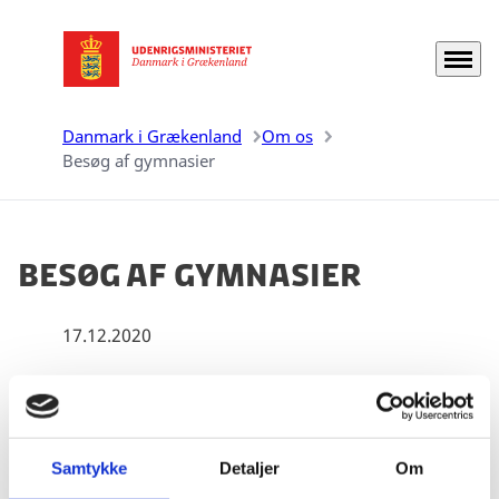
Menu
Gå til forsiden
Danmark i Grækenland
Om os
Besøg af gymnasier
Besøg af gymnasier
17.12.2020
Ambassaden afholder oplæg for besøgende
gymnasieklasser.
Samtykke
Detaljer
Om