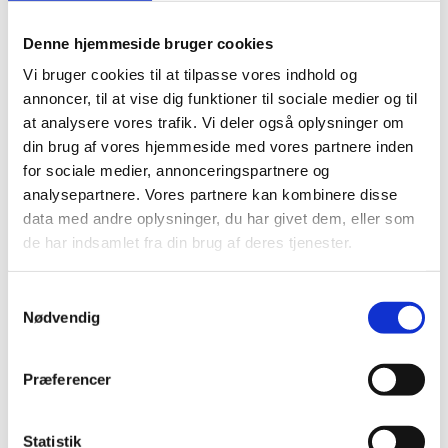
Oplægget har fokus på græsk politik, økonomi og
Denne hjemmeside bruger cookies
samfundsforhold. Bemærk, at det ikke er muligt for
Vi bruger cookies til at tilpasse vores indhold og
ambassaden at skræddersy oplæg til den enkelte
annoncer, til at vise dig funktioner til sociale medier og til
klasse. Vi lægger op til aktiv medvirke fra
at analysere vores trafik. Vi deler også oplysninger om
deltagerne, hvorfor eleverne gerne må have
din brug af vores hjemmeside med vores partnere inden
forberedt spørgsmål.
for sociale medier, annonceringspartnere og
Oplægget bliver afholdt på Det Danske Institut i
analysepartnere. Vores partnere kan kombinere disse
Athen (
DIA
)
data med andre oplysninger, du har givet dem, eller som
Ambassaden kan som udgangspunkt ikke levere
de har indsamlet fra din brug af deres tjenester.
oplæg om særlige enkeltområder. Ønskes et oplæg
om arkæologi mm., kan det Danske Institut i Athen
S
(DIA) muligvis være behjælpelig.
Nødvendig
a
Ambassaden har ikke
formaliserede kontakter til
m
det græske skolevæsen.
Eventuelle kontakter til
t
græske skoler med henblik på besøg m.v.
Præferencer
y
anbefales derfor formidlet via den græske
k
ambassade i København. Kontaktinformation kan
k
Statistik