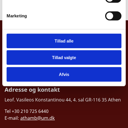
findes
her
e
v
Marketing
a
l
Danmarks Ambassade, Grækenland
g
Tillad alle
Leof. Vasileos Konstantinou 44, 4. sal
GR-116 35 Athen
Tillad valgte
Tilgængelighedserklæring
Afvis
Adresse og kontakt
Leof. Vasileos Konstantinou 44, 4. sal
GR-116 35 Athen
Tel +30 210 725 6440
E-mail:
athamb@um.dk