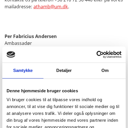
mailadresse:
athamb@um.dk
.
Per Fabricius Andersen
Ambassadør
Tanne Bertelsen
Souschef/ambassaderåd (politiske og økonomiske
spørgsmål)
Samtykke
Detaljer
Om
E-mail:
tannbe@um.dk
Anne Nielsen
Denne hjemmeside bruger cookies
Vicekonsul/chef for den konsulære
afdeling (borgerservice)
Vi bruger cookies til at tilpasse vores indhold og
E-mail:
annoncer, til at vise dig funktioner til sociale medier og til
anniel@um.dk
at analysere vores trafik. Vi deler også oplysninger om
Eleni Tavlaridou
din brug af vores hjemmeside med vores partnere inden
(eksportfremme)
for sociale medier, annonceringspartnere og