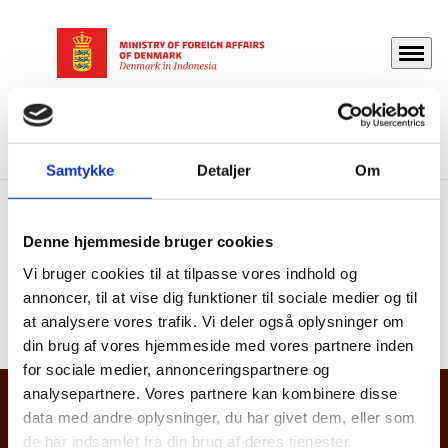
Menu
Go to frontpage
Danmark i Indonesien
Travel And Residence
Payment for services
Samtykke
Detaljer
Om
Payment for services
Denne hjemmeside bruger cookies
Vi bruger cookies til at tilpasse vores indhold og
annoncer, til at vise dig funktioner til sociale medier og til
You will find all relevant information on the main
at analysere vores trafik. Vi deler også oplysninger om
website of the Ministry of Foreign Affairs of Denmark.
din brug af vores hjemmeside med vores partnere inden
for sociale medier, annonceringspartnere og
analysepartnere. Vores partnere kan kombinere disse
Embassy of Denmark, Indonesia
data med andre oplysninger, du har givet dem, eller som
de har indsamlet fra din brug af deres tjenester.