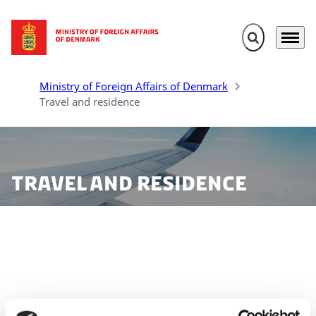
Expand search 
Menu
Go to frontpage
Ministry of Foreign Affairs of Denmark
Travel and residence
Travel and residence
On these pages you will find information about
applications for Schengen visas, residence and work
permits as well as Danish passports. You will be
guided through the process, procedures and rules as