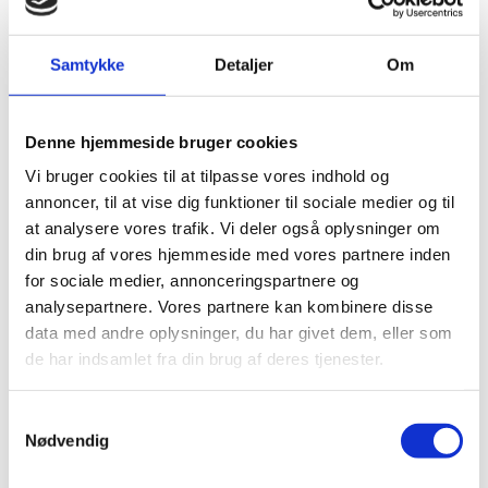
well as where to hand in your applications wherever
you are in the world.
Samtykke
Detaljer
Om
How to apply for a visa
Denne hjemmeside bruger cookies
Vi bruger cookies til at tilpasse vores indhold og
annoncer, til at vise dig funktioner til sociale medier og til
How to apply for a residence permit
at analysere vores trafik. Vi deler også oplysninger om
din brug af vores hjemmeside med vores partnere inden
for sociale medier, annonceringspartnere og
Where to apply for a visa or residence
analysepartnere. Vores partnere kan kombinere disse
permit
data med andre oplysninger, du har givet dem, eller som
de har indsamlet fra din brug af deres tjenester.
How to apply for a Danish passport
S
Nødvendig
a
Payment for Services
m