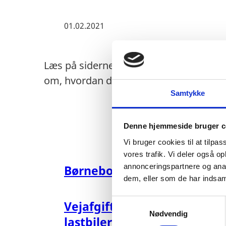
01.02.2021
Læs på siderne i menuen til venstre o
om, hvordan du skal forholde dig, hvis
Samtykke
Denne hjemmeside bruger c
Vi bruger cookies til at tilpas
vores trafik. Vi deler også 
annonceringspartnere og anal
Børnebortførelser
dem, eller som de har indsaml
S
Vejafgifter for biler og
Nødvendig
a
lastbiler
m