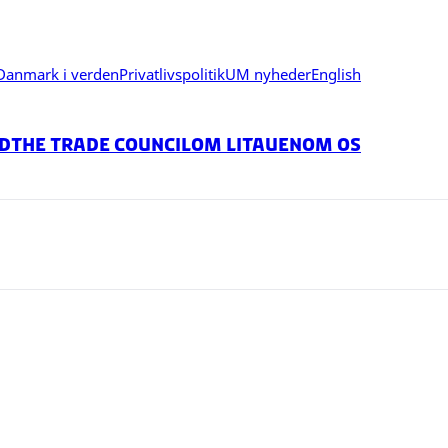
Danmark i verden
Privatlivspolitik
UM nyheder
English
ld
The Trade Council
Om Litauen
Om os