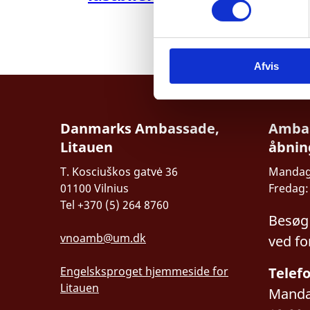
t
y
k
Afvis
k
e
v
a
Danmarks Ambassade,
Amba
l
Litauen
åbnin
g
T. Kosciuškos gatvė 36
Mandag 
01100 Vilnius
Fredag: 
Tel +370 (5) 264 8760
Besøg
vnoamb@um.dk
ved fo
Engelsksproget hjemmeside for
Telefo
Litauen
Mandag