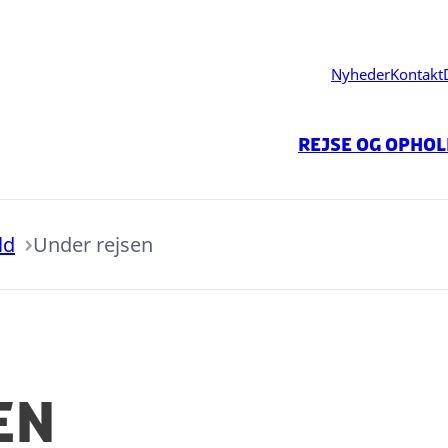
Nyheder
Kontakt
Rejse og opho
ld
Under rejsen
en