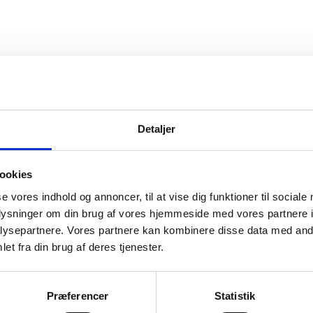
m, hvad du skal være opmærksom på, når du rejser
 der sker uheld undervejs.
Detaljer
ookies
se vores indhold og annoncer, til at vise dig funktioner til sociale
oplysninger om din brug af vores hjemmeside med vores partnere i
ysepartnere. Vores partnere kan kombinere disse data med andr
hvis der sker uheld
et fra din brug af deres tjenester.
Turistinformation
Præferencer
Statistik