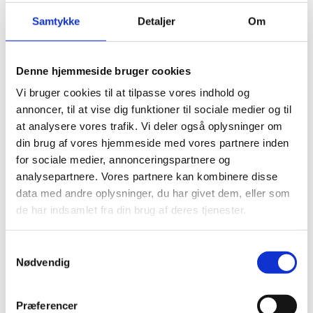
Samtykke
Detaljer
Om
Telefontid:
Denne hjemmeside bruger cookies
Borgerservice telefontid: mandag, tirsdag og torsdag
Vi bruger cookies til at tilpasse vores indhold og
kl. 10:00 - 12:00 og 13:00 - 15:00.
annoncer, til at vise dig funktioner til sociale medier og til
Receptionens telefontid: mandag til fredag kl. 10:00 -
at analysere vores trafik. Vi deler også oplysninger om
12:00 og 13:00 - 15:00
din brug af vores hjemmeside med vores partnere inden
for sociale medier, annonceringspartnere og
analysepartnere. Vores partnere kan kombinere disse
data med andre oplysninger, du har givet dem, eller som
Ekspeditionstid:
de har indsamlet fra din brug af deres tjenester.
Mandag, tirsdag og torsdag
kl. 10:00 - 12:00 og 13:00 - 15:00
S
Nødvendig
a
I nødstilfælde kontakt 24/7 Centret på telefon: +45
m
33921112
t
Præferencer