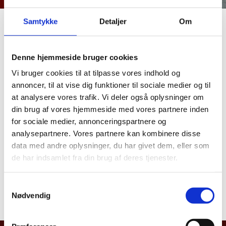
Samtykke
Detaljer
Om
Das grüne Dänemark
Denne hjemmeside bruger cookies
Vi bruger cookies til at tilpasse vores indhold og
Das digitale Dänemark
annoncer, til at vise dig funktioner til sociale medier og til
at analysere vores trafik. Vi deler også oplysninger om
Das kreative Dänemark
din brug af vores hjemmeside med vores partnere inden
for sociale medier, annonceringspartnere og
analysepartnere. Vores partnere kan kombinere disse
Das kulinarische Dänemark
data med andre oplysninger, du har givet dem, eller som
de har indsamlet fra din brug af deres tjenester.
Weitere INFORMATIONEN
S
Nødvendig
a
m
t