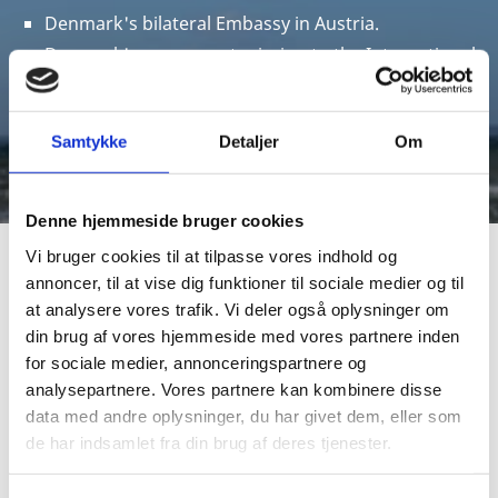
Denmark's bilateral Embassy in Austria.
Denmark's permanent mission to the International
Organizations in Vienna; the UN, IAEA, CTBTO and
the OSCE.
The Danish Embassy for Slovakia, Kosovo, and
Samtykke
Detaljer
Om
Albania.
Denne hjemmeside bruger cookies
Vi bruger cookies til at tilpasse vores indhold og
annoncer, til at vise dig funktioner til sociale medier og til
The Ambassador
at analysere vores trafik. Vi deler også oplysninger om
din brug af vores hjemmeside med vores partnere inden
for sociale medier, annonceringspartnere og
Staff
analysepartnere. Vores partnere kan kombinere disse
data med andre oplysninger, du har givet dem, eller som
de har indsamlet fra din brug af deres tjenester.
Contact and opening hours