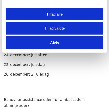
l
01. maj: Arbejdernes internationale kampdag
g
Tillad alle
27. maj: Hari Raya Haji
31. maj: Vesak Dag (Lukket 1. juni)
Tillad valgte
09. august: National Day (Lukket 10. august)
Afvis
08. november: Deepavali (Lukket 9. november)
24. december: Juleaften
25. december: Juledag
26. december: 2.
Juledag
Behov for assistance uden for ambassadens
åbningstider?