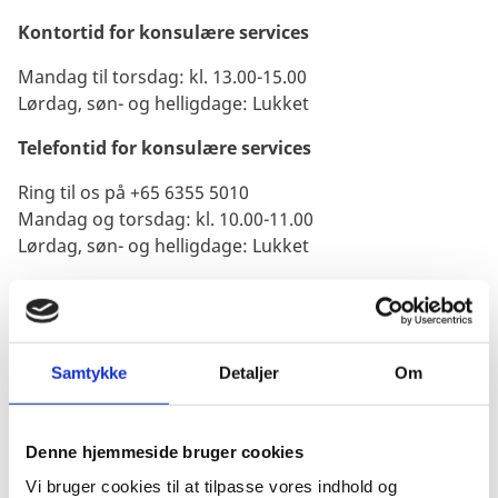
Kontortid for konsulære services
Mandag til torsdag: kl. 13.00-15.00
Lørdag, søn- og helligdage: Lukket
Telefontid for konsulære services
Ring til os på +65 6355 5010
Mandag og torsdag: kl. 10.00-11.00
Lørdag, søn- og helligdage: Lukket
Pas og andre konsulære services
Husk at bestille tid til pasansøgning, oversættelser
osv.
Book din tid online.
Samtykke
Detaljer
Om
Visum- og opholdsansøgninger
Dele af sagsbehandlingen er udliciteret til
Joint Visa
Denne hjemmeside bruger cookies
Application Centre
.
Vi bruger cookies til at tilpasse vores indhold og