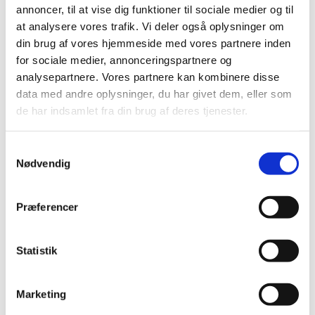
annoncer, til at vise dig funktioner til sociale medier og til
at analysere vores trafik. Vi deler også oplysninger om
din brug af vores hjemmeside med vores partnere inden
for sociale medier, annonceringspartnere og
analysepartnere. Vores partnere kan kombinere disse
Lukkedage i år
data med andre oplysninger, du har givet dem, eller som
de har indsamlet fra din brug af deres tjenester.
S
2026
Nødvendig
a
m
01. januar: Nytårsdag
t
Præferencer
y
17. februar: Kinesisk Nytår
k
18. februar: Kinesisk Nytår 2
k
Statistik
e
21. marts: Hari Raya Puasa
v
Marketing
a
03. april: Langfredag