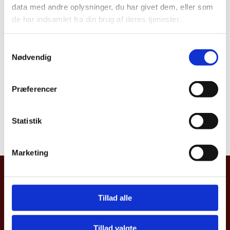
data med andre oplysninger, du har givet dem, eller som
de har indsamlet fra din brug af deres tjenester.
덴마크 투자청(Invest in Denmark)
S
Nødvendig
a
m
t
Præferencer
y
문의
k
02 6363 4800
k
Statistik
E:
selamb@um.dk
e
v
Marketing
a
l
주한덴마크대사관
g
[04637] 서울시 중구 한강대로 416
Tillad alle
서울스퀘어 11층
Tillad valgte
업무 시간: 평일 09:30 ~ 17:00