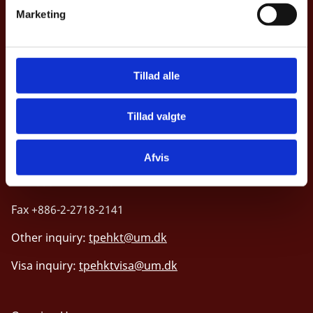
v
No. 1, Songgao Road,
Marketing
a
Xinyi District,
l
Taipei City 110404, Taiwan.
g
Address in Chinese:
110404台北市信義區松高路1號13樓
Tillad alle
Tillad valgte
Accessibility statement (in Danish)
Afvis
Tel +886-2-2718-2101
Fax +886-2-2718-2141
Other inquiry:
tpehkt@um.dk
Visa inquiry:
tpehktvisa@um.dk