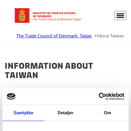
Menu
Go to frontpage
The Trade Council of Denmark, Taipei
About Taiwan
Information about
Taiwan
Taiwan is increasingly drawing travellers of all kinds,
and the following pages will provide you general
information about Taiwan that will surely prove useful
whether you choose to visit the island for work,
Samtykke
Detaljer
Om
studies or tourism.