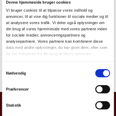
Denne hjemmeside bruger cookies
Vi bruger cookies til at tilpasse vores indhold og
annoncer, til at vise dig funktioner til sociale medier og til
Culture and business
at analysere vores trafik. Vi deler også oplysninger om
din brug af vores hjemmeside med vores partnere inden
Study in Taiwan
for sociale medier, annonceringspartnere og
analysepartnere. Vores partnere kan kombinere disse
data med andre oplysninger, du har givet dem, eller som
Tourism
de har indsamlet fra din brug af deres tjenester.
S
Vaccination
Nødvendig
a
m
t
Præferencer
y
k
The Trade Council of Denmark, Taipei
k
Statistik
e
13th Floor,