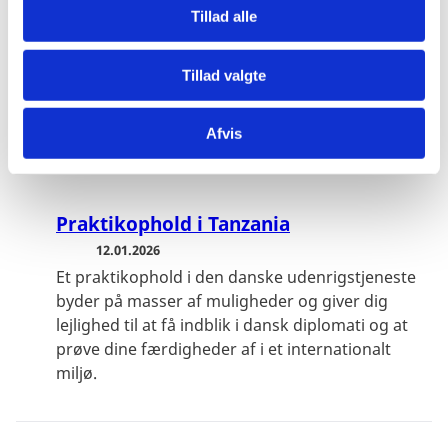
Brevstem til folketingsvalget
Tillad alle
27.02.2026
Tirsdag d. 24. marts 2026 er der valg til
Tillad valgte
Folketinget. Vælgere, der opholder sig i udlandet,
kan stemme på en dansk repræsentation.
Opholder du dig i Tanzania, kan du brevstemme
Afvis
på den danske ambas...
Praktikophold i Tanzania
12.01.2026
Et praktikophold i den danske udenrigstjeneste
byder på masser af muligheder og giver dig
lejlighed til at få indblik i dansk diplomati og at
prøve dine færdigheder af i et internationalt
miljø.