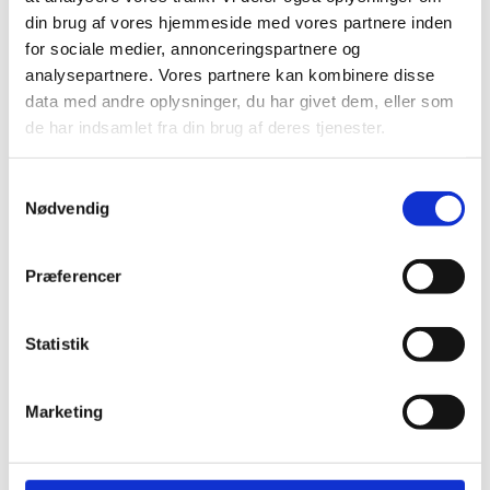
miljø.
din brug af vores hjemmeside med vores partnere inden
for sociale medier, annonceringspartnere og
analysepartnere. Vores partnere kan kombinere disse
data med andre oplysninger, du har givet dem, eller som
Load more
de har indsamlet fra din brug af deres tjenester.
S
Nødvendig
a
m
We are recruiting Programme Officers
t
Præferencer
y
04.03.2026
k
The Danish Embassy in Tanzania invites
k
Statistik
applications for two Programme Officer
e
positions: one focusing on Health and the other
v
on Revenue Collection/Tax. The roles offer an
Marketing
a
opportunity to contribute...
l
g