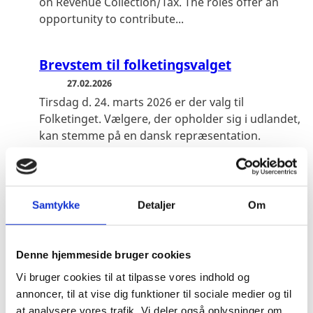
on Revenue Collection/Tax. The roles offer an
opportunity to contribute...
Brevstem til folketingsvalget
27.02.2026
Tirsdag d. 24. marts 2026 er der valg til
Folketinget. Vælgere, der opholder sig i udlandet,
kan stemme på en dansk repræsentation.
Opholder du dig i Tanzania, kan du brevstemme
på den danske ambas...
Samtykke
Detaljer
Om
Praktikophold i Tanzania
12.01.2026
Et praktikophold i den danske udenrigstjeneste
Denne hjemmeside bruger cookies
byder på masser af muligheder og giver dig
Vi bruger cookies til at tilpasse vores indhold og
lejlighed til at få indblik i dansk diplomati og at
annoncer, til at vise dig funktioner til sociale medier og til
prøve dine færdigheder af i et internationalt
at analysere vores trafik. Vi deler også oplysninger om