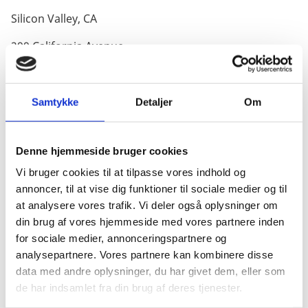
Silicon Valley, CA
299 California Avenue
Palo Alto, CA 94306, USA
Tel +1 650-543-3180
Email:
techamb@um.dk
Samtykke
Detaljer
Om
Web:
http://techamb.um.dk
Twitter:
@TechambDK
Denne hjemmeside bruger cookies
Vi bruger cookies til at tilpasse vores indhold og
annoncer, til at vise dig funktioner til sociale medier og til
at analysere vores trafik. Vi deler også oplysninger om
Office of Denmark's Tech Ambassador,
din brug af vores hjemmeside med vores partnere inden
Denmark
for sociale medier, annonceringspartnere og
analysepartnere. Vores partnere kan kombinere disse
MINISTRY OF FOREIGN AFFAIRS OF DENMARK
data med andre oplysninger, du har givet dem, eller som
de har indsamlet fra din brug af deres tjenester.
Asiatisk Plads 2