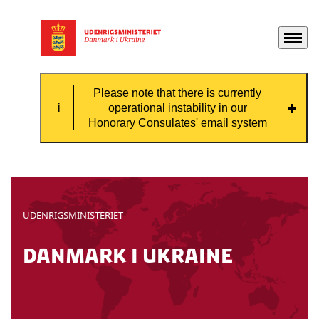
Menu
Gå til forsiden
Please note that there is currently
operational instability in our
Honorary Consulates' email system
Please note that there is currently
operational instability in our Honorary
Consulates' email system, which means that
UDENRIGSMINISTERIET
some emails might not be received by the
consulate.
Danmark i ukraine
If you need contact with the Honorary
Consulate, please contact them by phone.
Contact information can be found on this