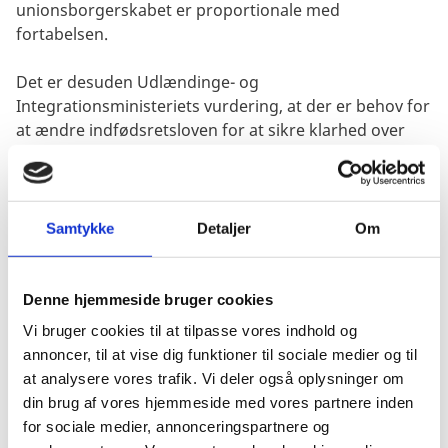
unionsborgerskabet er proportionale med
fortabelsen.
Det er desuden Udlændinge- og
Integrationsministeriets vurdering, at der er behov for
at ændre indfødsretsloven for at sikre klarhed over
borgernes retsstilling.
Se Udlændinge- og Integrationsministerens
orientering af Folketinget om dommen og dens
Samtykke
Detaljer
Om
retsvirkninger her
UUI Almdel Bilag 145 Notat om
opfølgning på EUDomstolens dompdf (ft.dk)
Denne hjemmeside bruger cookies
Mulighed for genoptagelse
Vi bruger cookies til at tilpasse vores indhold og
annoncer, til at vise dig funktioner til sociale medier og til
at analysere vores trafik. Vi deler også oplysninger om
Dommen får retsvirkninger fra ikrafttrædelsen af den
din brug af vores hjemmeside med vores partnere inden
fortolkede regel, TEUF artikel 20, som trådte i kraft
for sociale medier, annonceringspartnere og
den 1. november 1993.