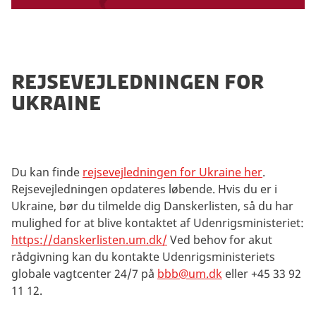
page:
Find Danish embassies and consulates
abroad
If you need immediate assistance, contact
the Danish Embassy directly.
Rejsevejledningen for
Ukraine
Du kan finde
rejsevejledningen for Ukraine her
.
Rejsevejledningen opdateres løbende. Hvis du er i
Ukraine, bør du tilmelde dig Danskerlisten, så du har
mulighed for at blive kontaktet af Udenrigsministeriet:
https://danskerlisten.um.dk/
Ved behov for akut
rådgivning kan du kontakte Udenrigsministeriets
globale vagtcenter 24/7 på
bbb@um.dk
eller +45 33 92
11 12.