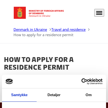
Menu
Go to frontpage
Denmark in Ukraine
Travel and residence
How to apply for a residence permit
How to apply for a
residence permit
You will find all relevant information on the
main
website of the Ministry of Foreign Affairs of
Denmark.
Samtykke
Detaljer
Om