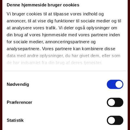
Denne hjemmeside bruger cookies
Embassy of Denmark in Kyiv
Vi bruger cookies til at tilpasse vores indhold og
annoncer, til at vise dig funktioner til sociale medier og til
at analysere vores trafik. Vi deler også oplysninger om
+38 044 200 12 60
din brug af vores hjemmeside med vores partnere inden
ievamb@um.dk
for sociale medier, annonceringspartnere og
analysepartnere. Vores partnere kan kombinere disse
Phone hours: 09:00
– 16:00,
data med andre oplysninger, du har givet dem, eller som
Monday
– Friday
de har indsamlet fra din brug af deres tjenester.
S
Nødvendig
a
Consular Department
m
t
Præferencer
y
+380 44 200 12 95
k
ievambconsular@um.dk
k
Statistik
e