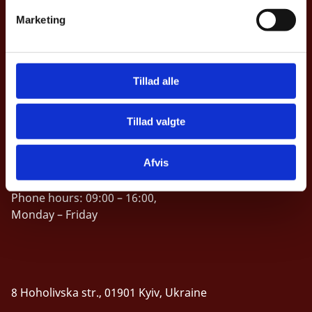
Phone hours: 10:00 – 12:00,
v
Marketing
Monday – Friday
a
l
g
Tillad alle
Defence Industry Hub
Tillad valgte
+38 044 200 12 60
Afvis
defenceindhub@um.dk
Phone hours: 09:00 – 16:00,
Monday – Friday
8 Hoholivska str., 01901 Kyiv, Ukraine