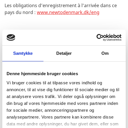
Les obligations d’enregistrement à l’arrivée dans ce
pays du nord :
www.newtodenmark.dk/eng
Un lien pour les informations d’ordre
touristique:
www.visitdenmark.com
Samtykke
Detaljer
Om
De l’information sur le travail au Danemark:
Working
in Denmark
Denne hjemmeside bruger cookies
Vi bruger cookies til at tilpasse vores indhold og
annoncer, til at vise dig funktioner til sociale medier og til
De l’information sur le système d’impôt au
at analysere vores trafik. Vi deler også oplysninger om
Danemark:
The Danish tax system
din brug af vores hjemmeside med vores partnere inden
for sociale medier, annonceringspartnere og
analysepartnere. Vores partnere kan kombinere disse
Ce lien sur le système scolaire – en anglais – pour
data med andre oplysninger, du har givet dem, eller som