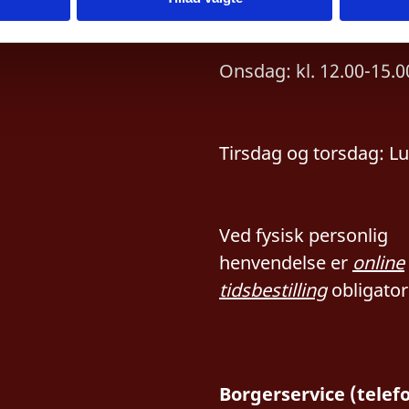
ger hos Storhertugen og regeringen, den lovgi
ringen består af premierministeren og respektiv
d vifte af politiske indsatsområder. Storhertuge
Onsdag: kl. 12.00-15.0
til, at udpege ministrene efter et valg. I praksis e
nsning ved, at ministrene ikke kun skal have St
fra den parlamentariske majoritet.
Tirsdag og torsdag: L
Ved fysisk personlig
henvendelse er
online
tidsbestilling
obligator
Borgerservice (telef