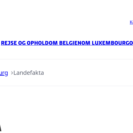
K
Rejse og ophold
Om Belgien
Om Luxembourg
O
urg
Landefakta
a