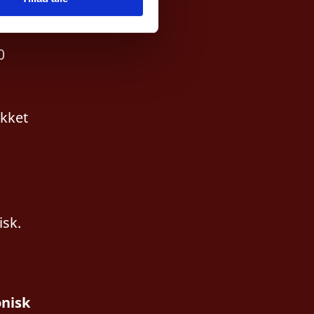
vende magt hos
e ministre, som
n har en absolut
0
r der dog en
orhertugens tillid,
ukket
isk.
onisk