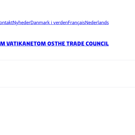
ontakt
Nyheder
Danmark i verden
Français
Nederlands
m Vatikanet
Om os
The Trade Council