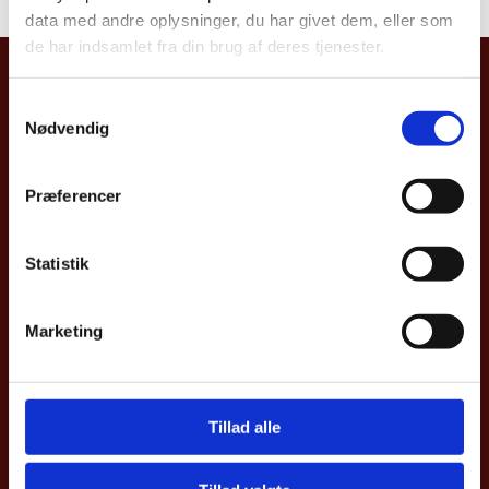
data med andre oplysninger, du har givet dem, eller som
de har indsamlet fra din brug af deres tjenester.
Danmarks Ambassade, Belgien
S
Rue d'Arlon/Aarlenstraat 73
Nødvendig
a
m
B - 1040 Bruxelles/Brussel
t
Præferencer
http://belgien.um.dk
y
k
k
Statistik
e
v
Marketing
a
l
g
Tillad alle