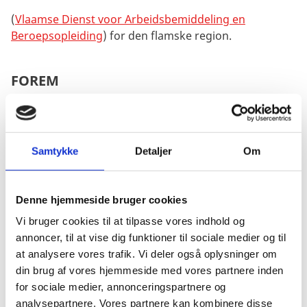
(
Vlaamse Dienst voor Arbeidsbemiddeling en
Beroepsopleiding
) for den flamske region.
FOREM
(
Formation-Emploi
) for den wallonske region samt det
tysktalende område i Belgien.
Samtykke
Detaljer
Om
ACTIRIS
(
Office régional bruxellois de l’emploi/Brusselse
Denne hjemmeside bruger cookies
Gewestelijke Dienst voor Arbeidsbemiddeling
) for
Vi bruger cookies til at tilpasse vores indhold og
hovedstadsregionen, Bruxelles.
annoncer, til at vise dig funktioner til sociale medier og til
De tre forvaltninger har alle et net af lokale
at analysere vores trafik. Vi deler også oplysninger om
arbejdsformidlingskontorer og et edbsystem med
din brug af vores hjemmeside med vores partnere inden
oplysninger om ledige stillinger. Adresser samt
for sociale medier, annonceringspartnere og
uddybende information findes under Borgerservice
analysepartnere. Vores partnere kan kombinere disse