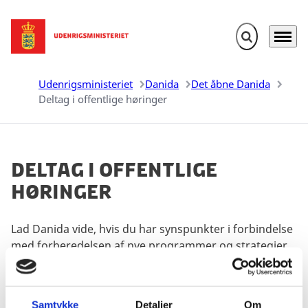
Fold søgefelt u
Menu
Gå til forsiden
Udenrigsministeriet
Danida
Det åbne Danida
Deltag i offentlige høringer
Deltag i offentlige
høringer
Lad Danida vide, hvis du har synspunkter i forbindelse
med forberedelsen af nye programmer og strategier.
Del på Facebook
Del på X (Twitter)
Del på LinkedIn
Samtykke
Detaljer
Om