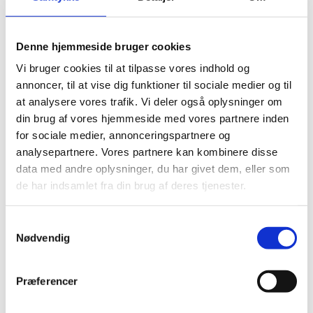
Denne hjemmeside bruger cookies
Vi bruger cookies til at tilpasse vores indhold og
Der er offentlige høringer af Danidas
annoncer, til at vise dig funktioner til sociale medier og til
konceptnoter, som udarbejdes som led i forberedelse
at analysere vores trafik. Vi deler også oplysninger om
af alle større bevillinger og nye strategi- og
din brug af vores hjemmeside med vores partnere inden
politikdokumenter i forbindelse med
for sociale medier, annonceringspartnere og
udviklingssamarbejdet. En konceptnote er en kort,
analysepartnere. Vores partnere kan kombinere disse
foreløbig beskrivelse af et planlagt program eller
data med andre oplysninger, du har givet dem, eller som
strategi.
de har indsamlet fra din brug af deres tjenester.
Dokumenter i høring
Se dokumenter i høring og få adgang til at indsende
S
høringssvar. Høringsdokumenterne er på engelsk,
Nødvendig
a
men du er også velkommen til at indsende
m
høringssvar på dansk. Du kan også se dokumenter og
t
Præferencer
høringssvar fra tidligere høringer.
y
k