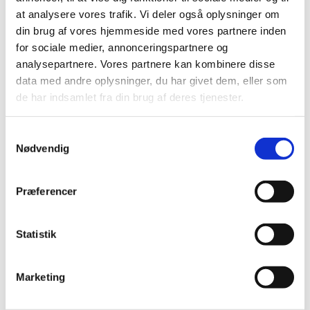
at analysere vores trafik. Vi deler også oplysninger om
din brug af vores hjemmeside med vores partnere inden
for sociale medier, annonceringspartnere og
analysepartnere. Vores partnere kan kombinere disse
data med andre oplysninger, du har givet dem, eller som
de har indsamlet fra din brug af deres tjenester.
S
Nødvendig
a
m
t
Præferencer
y
k
k
Statistik
e
v
Marketing
a
l