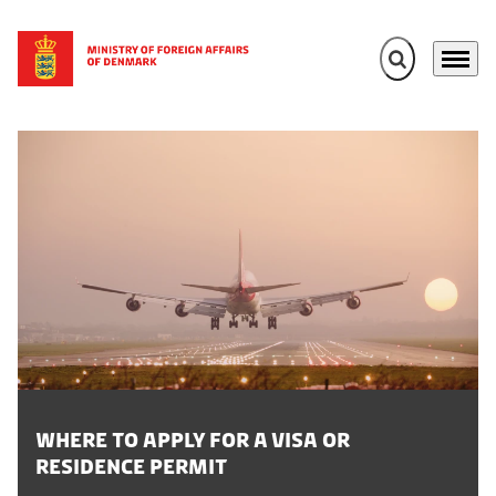
Expand search 
Menu
Go to frontpage
De
Where to Apply for a visa or
D
residence permit
I