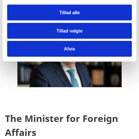
The minister
g
Tillad alle
Tillad valgte
Afvis
The Minister for Foreign
Affairs