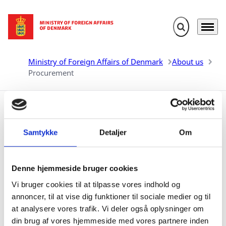
Expand search 
Menu
Go to frontpage
Ministry of Foreign Affairs of Denmark
About us
Procurement
Procurement
Samtykke
Detaljer
Om
Corporate Procurement and Procurement for
Development Cooperation (Danida Contracts) are
Denne hjemmeside bruger cookies
unified in the Finance Office. Serving different
Vi bruger cookies til at tilpasse vores indhold og
objectives and target groups the working language in
annoncer, til at vise dig funktioner til sociale medier og til
Corporate Procurement is mainly Danish and English
at analysere vores trafik. Vi deler også oplysninger om
only in Danida Contracts.
din brug af vores hjemmeside med vores partnere inden