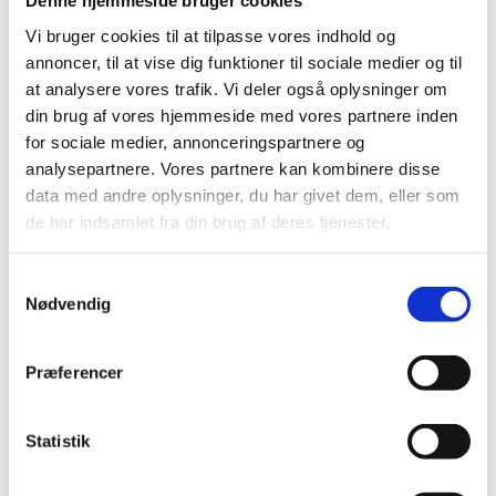
Denne hjemmeside bruger cookies
Vi bruger cookies til at tilpasse vores indhold og
Copenhagen, 2 July 2026
annoncer, til at vise dig funktioner til sociale medier og til
at analysere vores trafik. Vi deler også oplysninger om
din brug af vores hjemmeside med vores partnere inden
for sociale medier, annonceringspartnere og
analysepartnere. Vores partnere kan kombinere disse
Share on Facebook
Share on X (Twitter)
Share on LinkedIn
data med andre oplysninger, du har givet dem, eller som
de har indsamlet fra din brug af deres tjenester.
To Heads of Diplomatic Missions and
S
Consulates accredited to and resident in Denmark,
Nødvendig
a
Heads of International Organisations and
m
other Missions resident in Copenhagen.
t
Præferencer
Please find
Circular Note
on Driving Licenses for
y
Persons with a Residence Permit from the Ministry of
k
Foreign Affairs
k
Statistik
e
Ministry of Foreign Affairs, Copenhagen
v