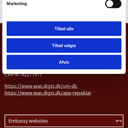
Protocol Department
Marketing
a
2 July 2026
l
g
Tillad alle
MINISTRY OF FOREIGN AFFAIRS OF
DENMARK
Tillad valgte
Asiatisk Plads 2
DK-1402 Copenhagen
Afvis
CVR nr. 43271911
https://www.was.digst.dk/um-dk
https://www.was.digst.dk/app-rejseklar