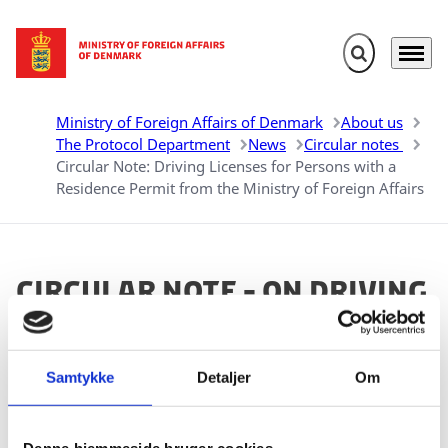
Expand search 
Menu
Go to frontpage
Ministry of Foreign Affairs of Denmark
About us
The Protocol Department
News
Circular notes
Circular Note: Driving Licenses for Persons with a
Residence Permit from the Ministry of Foreign Affairs
Circular Note - On Driving
Licenses
02.07.2026
Samtykke
Detaljer
Om
PRO Ref. 25/10570