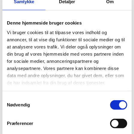
Samtykke
Detaljer
Om
Denne hjemmeside bruger cookies
Share on Facebook
Share on X (Twitter)
Share on LinkedIn
Vi bruger cookies til at tilpasse vores indhold og
annoncer, til at vise dig funktioner til sociale medier og til
at analysere vores trafik. Vi deler også oplysninger om
din brug af vores hjemmeside med vores partnere inden
for sociale medier, annonceringspartnere og
Non-resident ambassadors:
analysepartnere. Vores partnere kan kombinere disse
data med andre oplysninger, du har givet dem, eller som
de har indsamlet fra din brug af deres tjenester.
Azerbaijan – Mr Zaur Rashid oglu Ahmadov, Stockholm
S
Nødvendig
a
m
Malaysia – Ms Hafizah Binti Abdullah, Stockholm
t
Præferencer
y