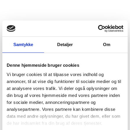
Share on Facebook
Share on X (Twitter)
Share on LinkedIn
Samtykke
Detaljer
Om
Ambassadors that on 3 March 2023 presented
Denne hjemmeside bruger cookies
Credentials to H.R.H. the Crown Prince
Vi bruger cookies til at tilpasse vores indhold og
annoncer, til at vise dig funktioner til sociale medier og til
at analysere vores trafik. Vi deler også oplysninger om
din brug af vores hjemmeside med vores partnere inden
Resident ambassadors:
for sociale medier, annonceringspartnere og
analysepartnere. Vores partnere kan kombinere disse
data med andre oplysninger, du har givet dem, eller som
Romania – Mr Anton Niculescu
de har indsamlet fra din brug af deres tjenester.