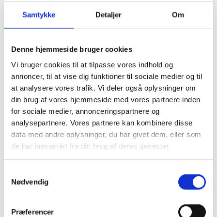
Share on Facebook
Share on X (Twitter)
Share on LinkedIn
Samtykke
Detaljer
Om
Denne hjemmeside bruger cookies
The Ministry of Foreign Affairs announces that Ms
Vi bruger cookies til at tilpasse vores indhold og
Maliina Abelsen by Royal Decree of 30 March 2023 was
annoncer, til at vise dig funktioner til sociale medier og til
appointed Honorary Consul for the Czech Republic in
at analysere vores trafik. Vi deler også oplysninger om
Nuuk with jurisdiction of Greenland.
din brug af vores hjemmeside med vores partnere inden
for sociale medier, annonceringspartnere og
analysepartnere. Vores partnere kan kombinere disse
data med andre oplysninger, du har givet dem, eller som
Address:
Kimmernat 30
de har indsamlet fra din brug af deres tjenester.
S
Nødvendig
a
3905 Nuussuaq
m
t
Præferencer