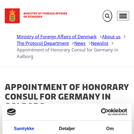
Expand search 
Menu
Go to frontpage
Ministry of Foreign Affairs of Denmark
About us
The Protocol Department
News
Newslist
Appointment of Honorary Consul for Germany in
Aalborg
Appointment of Honorary
Consul for Germany in
Aalborg
20.12.2024
Samtykke
Detaljer
Om