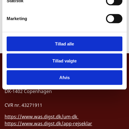
k
Statistik
9000 Aalborg
e
v
Phone: +45 98 77 50 30
Marketing
a
l
E-mail:
kontakt@haugaard-braad.dk
g
Opening hours: 08:00-16:00 (Mon-Fri)
Tillad alle
Tillad valgte
MINISTRY OF FOREIGN AFFAIRS OF
DENMARK
Afvis
Asiatisk Plads 2
DK-1402 Copenhagen
CVR nr. 43271911
https://www.was.digst.dk/um-dk
https://www.was.digst.dk/app-rejseklar