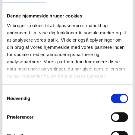
Denne hjemmeside bruger cookies
Share on Facebook
Share on X (Twitter)
Share on LinkedIn
Vi bruger cookies til at tilpasse vores indhold og
annoncer, til at vise dig funktioner til sociale medier og til
at analysere vores trafik. Vi deler også oplysninger om
din brug af vores hjemmeside med vores partnere inden
The Ministry of Foreign Affairs announces that Mr
for sociale medier, annonceringspartnere og
th
Rasmus Haugaard by Royal Decree of 19
November
analysepartnere. Vores partnere kan kombinere disse
2024 was appointed Honorary Consul for Germany in
data med andre oplysninger, du har givet dem, eller som
Aalborg with jurisdiction of the Northern Denmark
de har indsamlet fra din brug af deres tjenester.
Region; the municipalities of Aalborg, Rebild,
Mariagerfjord, Vesthimmerland, Brønderslev,
S
Frederikshavn, Læsø, Hjørring, Jammerbugt, Thisted
Nødvendig
a
and Morsø.
m
t
Præferencer
y
k
Address: Skribbrogade 3,3